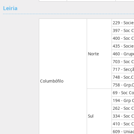
Leiria
229 - Soci
397 - Soc 
400 - Soc 
435 - Soc
Norte
460 - Grup
703 - Soc 
717 - Secç
748 - Soc.
Columbófilo
758 - Grp.
69 - Soc C
194 - Grp 
262 - Soc 
Sul
334 - Soc 
410 - Soc 
609 - Unia