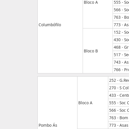
Bloco A
555 - S
566 - S
763 - B
Columbófilo
773 - A
152 - S
430 - S
468 - G
Bloco B
517 - Se
743 - A
766 - P
252 - G.Re
270 - S Co
433 - Cen
Bloco A
555 - Soc 
566 - Soc 
763 - Bom
Pombo Ás
773 - Asas