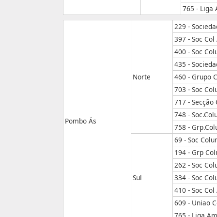
765 - Liga
229 - Socieda
397 - Soc Col
400 - Soc Co
435 - Socied
Norte
460 - Grupo 
703 - Soc Co
717 - Secção
748 - Soc.Co
Pombo Ás
758 - Grp.Col
69 - Soc Col
194 - Grp Co
262 - Soc Co
Sul
334 - Soc Col
410 - Soc Co
609 - Uniao 
765 - Liga A